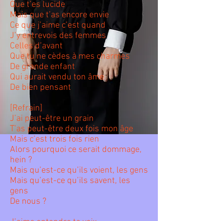
Que t’es lucide
Mais que t’as encore envie
Ce que j’aime c’est quand
J’y entrevois des femmes
Celles d’avant
Que tu ne cèdes à mes charmes
De grande enfant
Qui aurait vendu ton âme
De bien pensant
[Refrain]
J’ai peut-être un grain
T’as peut-être deux fois mon âge
Mais c’est trois fois rien
Alors pourquoi ce serait dommage,
hein ?
Mais qu’est-ce qu’ils voient, les gens
Mais qu’est-ce qu’ils savent, les
gens
De nous ?