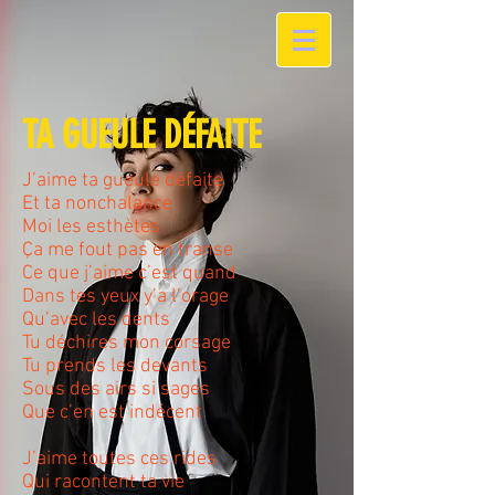
TA GUEULE DÉFAITE
J’aime ta gueule défaite
Et ta nonchalance
Moi les esthètes
Ça me fout pas en transe
Ce que j’aime c’est quand
Dans tes yeux y’a l’orage
Qu’avec les dents
Tu déchires mon corsage
Tu prends les devants
Sous des airs si sages
Que c’en est indécent
J’aime toutes ces rides
Qui racontent ta vie